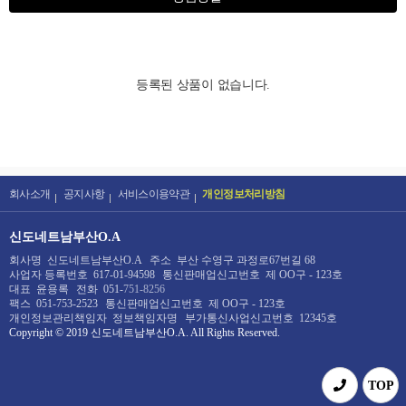
등록된 상품이 없습니다.
회사소개
공지사항
서비스이용약관
개인정보처리방침
신도네트남부산O.A
회사명
신도네트남부산O.A
주소
부산 수영구 과정로67번길 68
사업자 등록번호
617-01-94598
통신판매업신고번호
제 OO구 - 123호
대표
윤용록
전화
051-
751-8256
팩스
051-753-2523
통신판매업신고번호
제 OO구 - 123호
개인정보관리책임자
정보책임자명
부가통신사업신고번호
12345호
Copyright © 2019
신도네트남부산O.A
. All Rights Reserved.
TOP