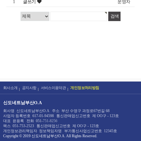
1
글쓰기
운영자
회사소개
공지사항
서비스이용약관
개인정보처리방침
신도네트남부산O.A
회사명
신도네트남부산O.A
주소
부산 수영구 과정로67번길 68
사업자 등록번호
617-01-94598
통신판매업신고번호
제 OO구 - 123호
대표
윤용록
전화
051-
751-8256
팩스
051-753-2523
통신판매업신고번호
제 OO구 - 123호
개인정보관리책임자
정보책임자명
부가통신사업신고번호
12345호
Copyright © 2019
신도네트남부산O.A
. All Rights Reserved.